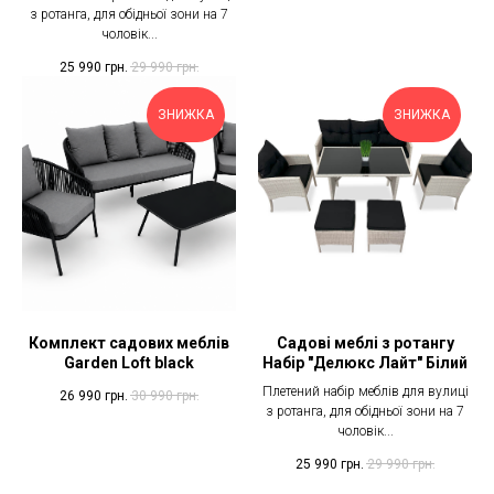
з ротанга, для обідньої зони на 7
чоловік...
25 990
грн.
29 990
грн.
ЗНИЖКА
ЗНИЖКА
Комплект садових меблів
Садові меблі з ротангу
Garden Loft black
Набір "Делюкс Лайт" Білий
Плетений набір меблів для вулиці
26 990
грн.
30 990
грн.
з ротанга, для обідньої зони на 7
чоловік...
25 990
грн.
29 990
грн.