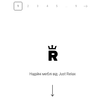
1
2
3
4
5
...
9
Надійні меблі від Just Relax